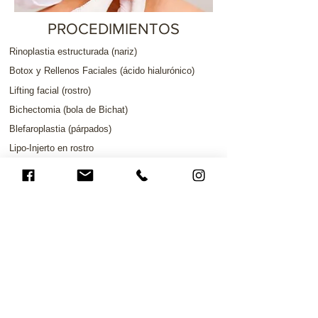
PROCEDIMIENTOS
Rinoplastia estructurada (nariz)
Botox y Rellenos Faciales (ácido hialurónico)
Lifting facial (rostro)
Bichectomia (bola de Bichat)
Blefaroplastia (párpados)
Lipo-Injerto en rostro
Liposucción de papada
Otoplastia (orejas)
Implante capilar (No realiza)
VOLVER A PROCEDIMIENTOS >>>
Sígueme en la redes
sociales (Haz click en el logo)