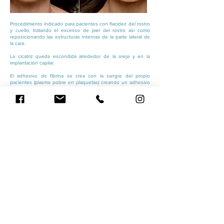
Procedimiento indicado para pacientes con flacidez del rostro
y cuello, tratando el excesso de piel del rostro así como
reposicionando las estructuras internas de la parte lateral de
la cara.
La cicatriz queda escondida alrededor de la oreja y en la
implantación capilar.
El adhesivo de fibrina se crea con la sangre del propio
pacientes (plasma pobre en plaquetas) creando un adhesivo
natural que MEJORA LA RECUPERACIÓN POST-
OPERATORIA, PUEDE EVITAR LA FORMACIÓN DE
HEMATOMAS, EQUIMOSIS (MORADOS) Y EL EDEMA DEL
ROSTRO.
VOLVER A FACIAL >>>
Sígueme en la redes
sociales (Haz click en el logo)
Facebook
Instagram